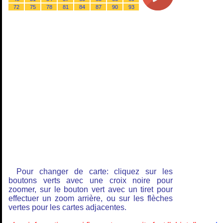
72
75
78
81
84
87
90
93
Pour changer de carte: cliquez sur les
boutons verts avec une croix noire pour
zoomer, sur le bouton vert avec un tiret pour
effectuer un zoom arrière, ou sur les flèches
vertes pour les cartes adjacentes.