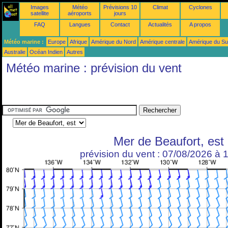
Images
Météo
Prévisions 10
Climat
Cyclones
satellite
aéroports
jours
FAQ
Langues
Contact
Actualités
A propos
Météo marine :
Europe
Afrique
Amérique du Nord
Amérique centrale
Amérique du S
Australie
Océan Indien
Autres
Météo marine : prévision du vent
Mer de Beaufort, est
prévision du vent : 07/08/2026 à