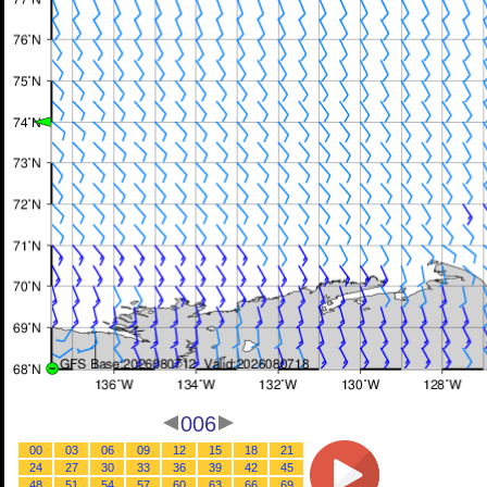
006
00
03
06
09
12
15
18
21
24
27
30
33
36
39
42
45
48
51
54
57
60
63
66
69