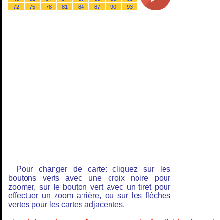
72
75
78
81
84
87
90
93
Pour changer de carte: cliquez sur les
boutons verts avec une croix noire pour
zoomer, sur le bouton vert avec un tiret pour
effectuer un zoom arrière, ou sur les flèches
vertes pour les cartes adjacentes.