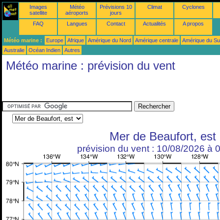
Images
Météo
Prévisions 10
Climat
Cyclones
satellite
aéroports
jours
FAQ
Langues
Contact
Actualités
A propos
Météo marine :
Europe
Afrique
Amérique du Nord
Amérique centrale
Amérique du S
Australie
Océan Indien
Autres
Météo marine : prévision du vent
Mer de Beaufort, est
prévision du vent : 10/08/2026 à