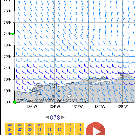
078
00
03
06
09
12
15
18
21
24
27
30
33
36
39
42
45
48
51
54
57
60
63
66
69