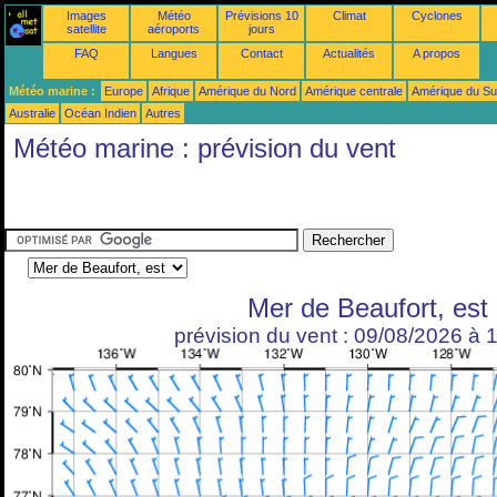
Images
Météo
Prévisions 10
Climat
Cyclones
satellite
aéroports
jours
FAQ
Langues
Contact
Actualités
A propos
Météo marine :
Europe
Afrique
Amérique du Nord
Amérique centrale
Amérique du S
Australie
Océan Indien
Autres
Météo marine : prévision du vent
Mer de Beaufort, est
prévision du vent : 09/08/2026 à