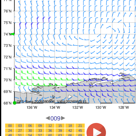
009
00
03
06
09
12
15
18
21
24
27
30
33
36
39
42
45
48
51
54
57
60
63
66
69