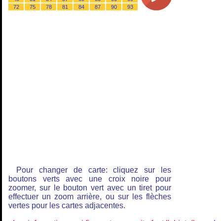
72
75
78
81
84
87
90
93
Pour changer de carte: cliquez sur les
boutons verts avec une croix noire pour
zoomer, sur le bouton vert avec un tiret pour
effectuer un zoom arrière, ou sur les flèches
vertes pour les cartes adjacentes.