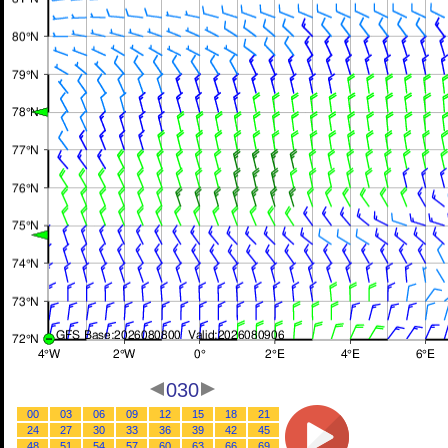
030
00
03
06
09
12
15
18
21
24
27
30
33
36
39
42
45
48
51
54
57
60
63
66
69