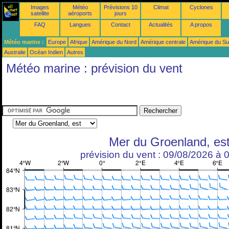
Images
Météo
Prévisions 10
Climat
Cyclones
satellite
aéroports
jours
FAQ
Langues
Contact
Actualités
A propos
Météo marine :
Europe
Afrique
Amérique du Nord
Amérique centrale
Amérique du S
Australie
Océan Indien
Autres
Météo marine : prévision du vent
Mer du Groenland, es
prévision du vent : 09/08/2026 à