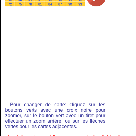
72
75
78
81
84
87
90
93
Pour changer de carte: cliquez sur les
boutons verts avec une croix noire pour
zoomer, sur le bouton vert avec un tiret pour
effectuer un zoom arrière, ou sur les flèches
vertes pour les cartes adjacentes.