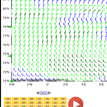
060
00
03
06
09
12
15
18
21
24
27
30
33
36
39
42
45
48
51
54
57
60
63
66
69