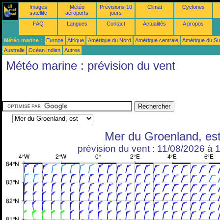
Images
Météo
Prévisions 10
Climat
Cyclones
satellite
aéroports
jours
FAQ
Langues
Contact
Actualités
A propos
Météo marine :
Europe
Afrique
Amérique du Nord
Amérique centrale
Amérique du S
Australie
Océan Indien
Autres
Météo marine : prévision du vent
Mer du Groenland, es
prévision du vent : 11/08/2026 à