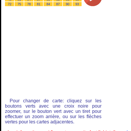
72
75
78
81
84
87
90
93
Pour changer de carte: cliquez sur les
boutons verts avec une croix noire pour
zoomer, sur le bouton vert avec un tiret pour
effectuer un zoom arrière, ou sur les flèches
vertes pour les cartes adjacentes.