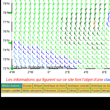
Les informations qui figurent sur ce site font l'objet d'une
cla
Météo marine :
Europe
Afrique
Amérique du Nord
Amérique centrale
Amérique du S
Images satellite
Météo aéroports
Prévisions 10 jours
Climat
Cyclones
Foudre
Aéropo