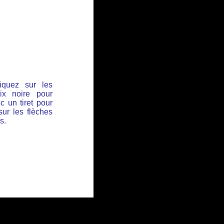
iquez sur les
ix noire pour
c un tiret pour
sur les flèches
s.