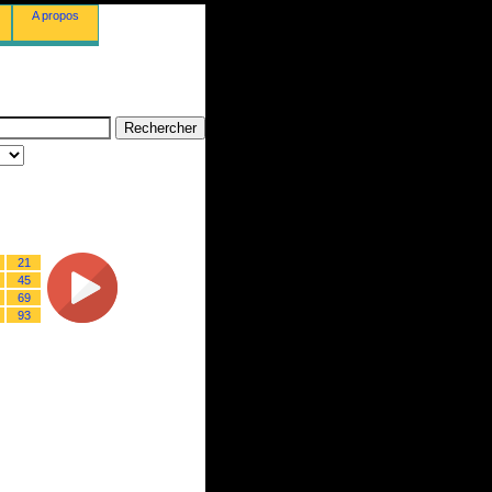
A propos
21
45
69
93