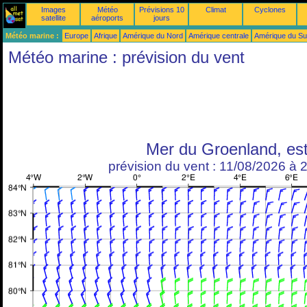
Images
Météo
Prévisions 10
Climat
Cyclones
satellite
aéroports
jours
Météo marine :
Europe
Afrique
Amérique du Nord
Amérique centrale
Amérique du S
Météo marine : prévision du vent
Mer du Groenland, es
prévision du vent : 11/08/2026 à