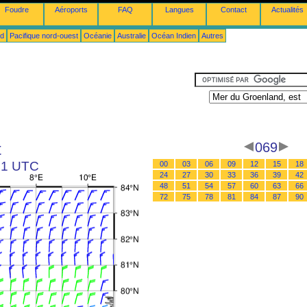
Foudre
Aéroports
FAQ
Langues
Contact
Actualités
ud
Pacifique nord-ouest
Océanie
Australie
Océan Indien
Autres
t
069
 21 UTC
00
03
06
09
12
15
18
24
27
30
33
36
39
42
48
51
54
57
60
63
66
72
75
78
81
84
87
90