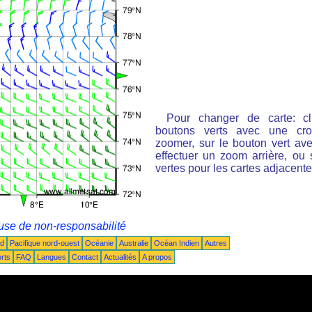
Pour changer de carte: cl
boutons verts avec une cro
zoomer, sur le bouton vert ave
effectuer un zoom arrière, ou 
vertes pour les cartes adjacente
use de non-responsabilité
ud
Pacifique nord-ouest
Océanie
Australie
Océan Indien
Autres
rts
FAQ
Langues
Contact
Actualités
A propos