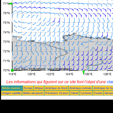
Les informations qui figurent sur ce site font l'objet d'une
cla
Météo marine :
Europe
Afrique
Amérique du Nord
Amérique centrale
Amérique du S
Images satellite
Météo aéroports
Prévisions 10 jours
Climat
Cyclones
Foudre
Aéropo