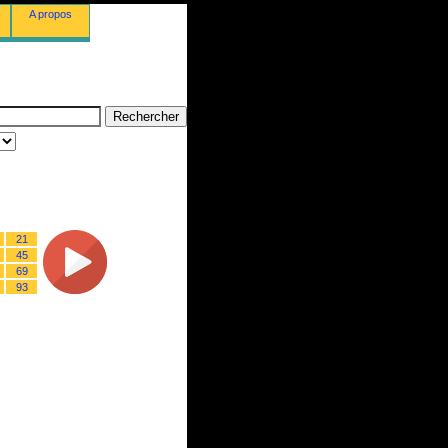
A propos
21
45
69
93