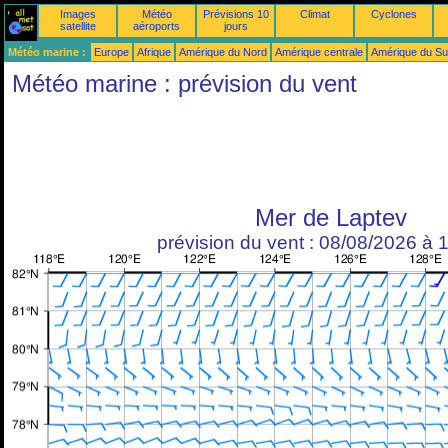
Images
Météo
Prévisions 10
Climat
Cyclones
satellite
aéroports
jours
Météo marine :
Europe
Afrique
Amérique du Nord
Amérique centrale
Amérique du S
Météo marine : prévision du vent
Mer de Laptev
prévision du vent : 08/08/2026 à