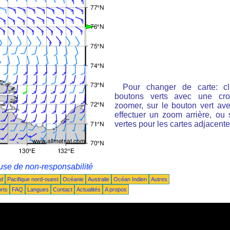
Pour changer de carte: cl
boutons verts avec une cro
zoomer, sur le bouton vert ave
effectuer un zoom arrière, ou 
vertes pour les cartes adjacente
use de non-responsabilité
ud
Pacifique nord-ouest
Océanie
Australie
Océan Indien
Autres
rts
FAQ
Langues
Contact
Actualités
A propos