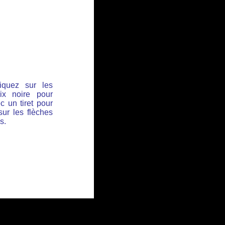
iquez sur les
ix noire pour
c un tiret pour
sur les flèches
s.