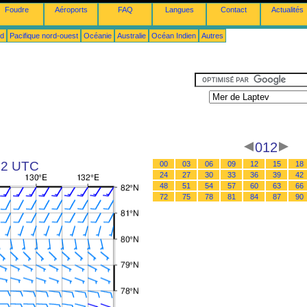
Foudre
Aéroports
FAQ
Langues
Contact
Actualités
ud
Pacifique nord-ouest
Océanie
Australie
Océan Indien
Autres
012
 12 UTC
00
03
06
09
12
15
18
24
27
30
33
36
39
42
48
51
54
57
60
63
66
72
75
78
81
84
87
90