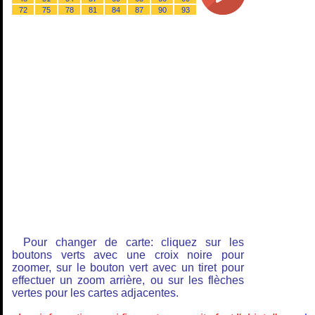
72
75
78
81
84
87
90
93
Pour changer de carte: cliquez sur les
boutons verts avec une croix noire pour
zoomer, sur le bouton vert avec un tiret pour
effectuer un zoom arrière, ou sur les flèches
vertes pour les cartes adjacentes.