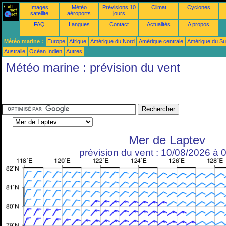
Images
Météo
Prévisions 10
Climat
Cyclones
satellite
aéroports
jours
FAQ
Langues
Contact
Actualités
A propos
Météo marine :
Europe
Afrique
Amérique du Nord
Amérique centrale
Amérique du S
Australie
Océan Indien
Autres
Météo marine : prévision du vent
Mer de Laptev
prévision du vent : 10/08/2026 à