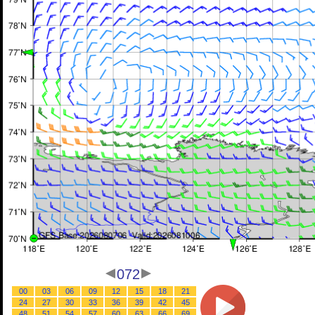
072
00
03
06
09
12
15
18
21
24
27
30
33
36
39
42
45
48
51
54
57
60
63
66
69