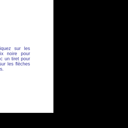
iquez sur les
ix noire pour
c un tiret pour
sur les flèches
s.