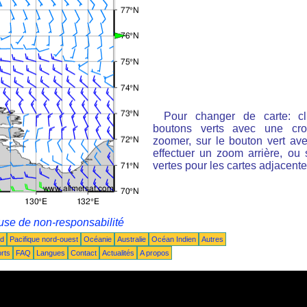
Pour changer de carte: cl
boutons verts avec une cro
zoomer, sur le bouton vert ave
effectuer un zoom arrière, ou 
vertes pour les cartes adjacente
use de non-responsabilité
ud
Pacifique nord-ouest
Océanie
Australie
Océan Indien
Autres
rts
FAQ
Langues
Contact
Actualités
A propos