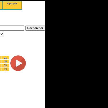
A propos
21
45
69
93