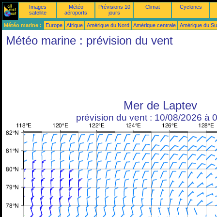
Images
Météo
Prévisions 10
Climat
Cyclones
satellite
aéroports
jours
Météo marine :
Europe
Afrique
Amérique du Nord
Amérique centrale
Amérique du S
Météo marine : prévision du vent
Mer de Laptev
prévision du vent : 10/08/2026 à