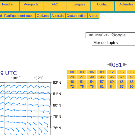
Foudre
Aéroports
FAQ
Langues
Contact
Actualités
ud
Pacifique nord-ouest
Océanie
Australie
Océan Indien
Autres
081
 09 UTC
00
03
06
09
12
15
18
24
27
30
33
36
39
42
48
51
54
57
60
63
66
72
75
78
81
84
87
90