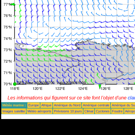
Les informations qui figurent sur ce site font l'objet d'une
cla
Météo marine :
Europe
Afrique
Amérique du Nord
Amérique centrale
Amérique du S
Images satellite
Météo aéroports
Prévisions 10 jours
Climat
Cyclones
Foudre
Aéropo