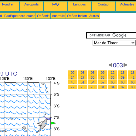
Foudre
Aéroports
FAQ
Langues
Contact
Actualités
ud
Pacifique nord-ouest
Océanie
Australie
Océan Indien
Autres
003
 09 UTC
00
03
06
09
12
15
18
24
27
30
33
36
39
42
48
51
54
57
60
63
66
72
75
78
81
84
87
90