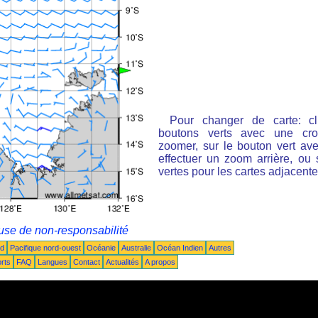
Pour changer de carte: cl
boutons verts avec une cro
zoomer, sur le bouton vert ave
effectuer un zoom arrière, ou 
vertes pour les cartes adjacente
use de non-responsabilité
ud
Pacifique nord-ouest
Océanie
Australie
Océan Indien
Autres
rts
FAQ
Langues
Contact
Actualités
A propos