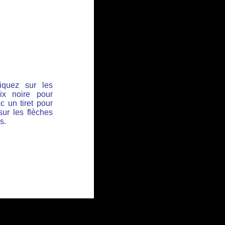
iquez sur les
ix noire pour
c un tiret pour
sur les flèches
s.