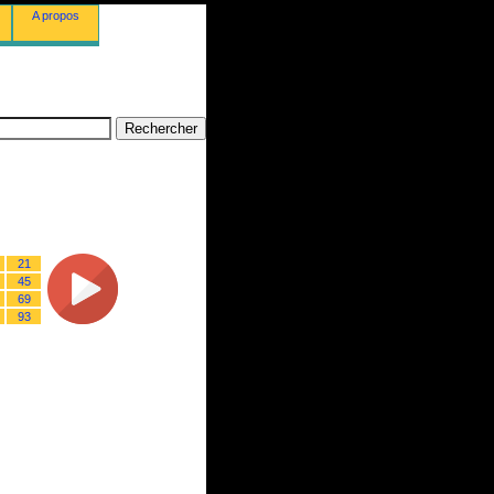
A propos
21
45
69
93