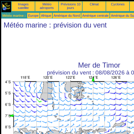
Images
Météo
Prévisions 10
Climat
Cyclones
satellite
aéroports
jours
Météo marine :
Europe
Afrique
Amérique du Nord
Amérique centrale
Amérique du S
Météo marine : prévision du vent
Mer de Timor
prévision du vent : 08/08/2026 à