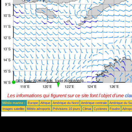
Les informations qui figurent sur ce site font l'objet d'une
cla
Météo marine :
Europe
Afrique
Amérique du Nord
Amérique centrale
Amérique du S
Images satellite
Météo aéroports
Prévisions 10 jours
Climat
Cyclones
Foudre
Aéropo