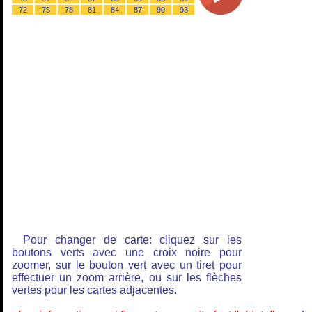
72
75
78
81
84
87
90
93
Pour changer de carte: cliquez sur les
boutons verts avec une croix noire pour
zoomer, sur le bouton vert avec un tiret pour
effectuer un zoom arrière, ou sur les flèches
vertes pour les cartes adjacentes.