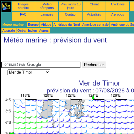
Images
Météo
Prévisions 10
Climat
Cyclones
satellite
aéroports
jours
FAQ
Langues
Contact
Actualités
A propos
Météo marine :
Europe
Afrique
Amérique du Nord
Amérique centrale
Amérique du S
Australie
Océan Indien
Autres
Météo marine : prévision du vent
Mer de Timor
prévision du vent : 07/08/2026 à