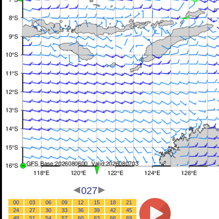
027
00
03
06
09
12
15
18
21
24
27
30
33
36
39
42
45
48
51
54
57
60
63
66
69