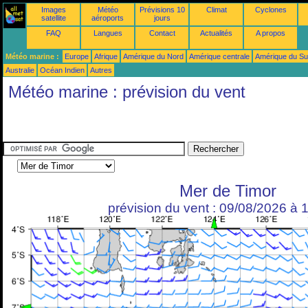
Images
Météo
Prévisions 10
Climat
Cyclones
satellite
aéroports
jours
FAQ
Langues
Contact
Actualités
A propos
Météo marine :
Europe
Afrique
Amérique du Nord
Amérique centrale
Amérique du S
Australie
Océan Indien
Autres
Météo marine : prévision du vent
Mer de Timor
prévision du vent : 09/08/2026 à