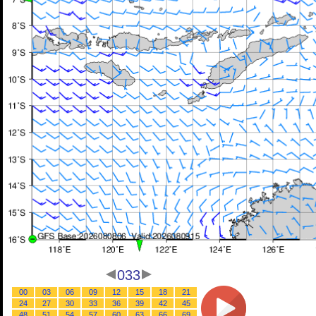
033
00
03
06
09
12
15
18
21
24
27
30
33
36
39
42
45
48
51
54
57
60
63
66
69