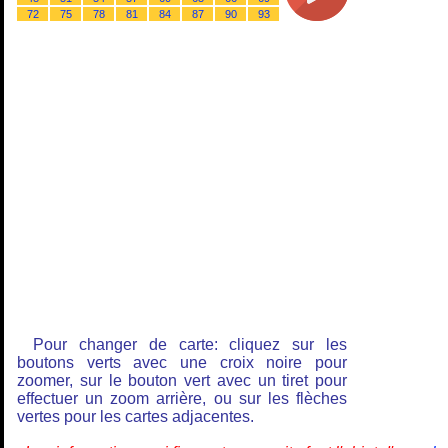
72
75
78
81
84
87
90
93
Pour changer de carte: cliquez sur les
boutons verts avec une croix noire pour
zoomer, sur le bouton vert avec un tiret pour
effectuer un zoom arrière, ou sur les flèches
vertes pour les cartes adjacentes.