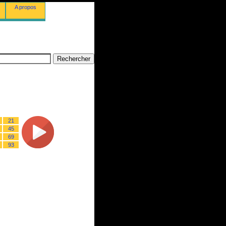
A propos
21
45
69
93