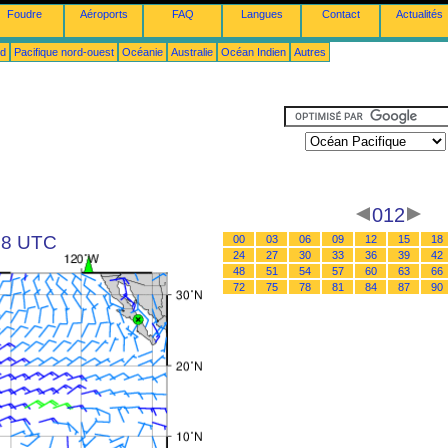
Foudre
Aéroports
FAQ
Langues
Contact
Actualités
ud
Pacifique nord-ouest
Océanie
Australie
Océan Indien
Autres
012
 18 UTC
00
03
06
09
12
15
18
24
27
30
33
36
39
42
48
51
54
57
60
63
66
72
75
78
81
84
87
90