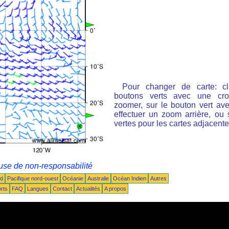
Pour changer de carte: cl
boutons verts avec une cro
zoomer, sur le bouton vert ave
effectuer un zoom arrière, ou 
vertes pour les cartes adjacente
use de non-responsabilité
ud
Pacifique nord-ouest
Océanie
Australie
Océan Indien
Autres
rts
FAQ
Langues
Contact
Actualités
A propos