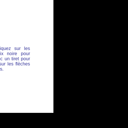
iquez sur les
ix noire pour
c un tiret pour
sur les flèches
s.