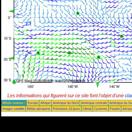
Les informations qui figurent sur ce site font l'objet d'une
cla
Météo marine :
Europe
Afrique
Amérique du Nord
Amérique centrale
Amérique du S
Images satellite
Météo aéroports
Prévisions 10 jours
Climat
Cyclones
Foudre
Aéropo