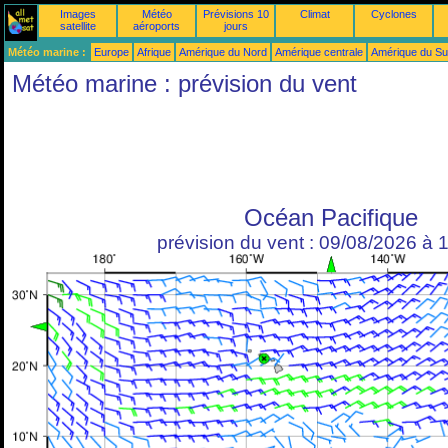
Images
Météo
Prévisions 10
Climat
Cyclones
satellite
aéroports
jours
Météo marine :
Europe
Afrique
Amérique du Nord
Amérique centrale
Amérique du S
Météo marine : prévision du vent
Océan Pacifique
prévision du vent : 09/08/2026 à