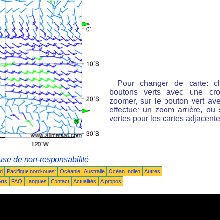
Pour changer de carte: cl
boutons verts avec une cro
zoomer, sur le bouton vert ave
effectuer un zoom arrière, ou 
vertes pour les cartes adjacente
use de non-responsabilité
ud
Pacifique nord-ouest
Océanie
Australie
Océan Indien
Autres
rts
FAQ
Langues
Contact
Actualités
A propos