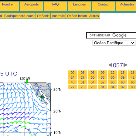
Foudre
Aéroports
FAQ
Langues
Contact
Actualités
ud
Pacifique nord-ouest
Océanie
Australie
Océan Indien
Autres
057
 15 UTC
00
03
06
09
12
15
18
24
27
30
33
36
39
42
48
51
54
57
60
63
66
72
75
78
81
84
87
90