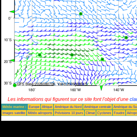
Les informations qui figurent sur ce site font l'objet d'une
cla
Météo marine :
Europe
Afrique
Amérique du Nord
Amérique centrale
Amérique du S
Images satellite
Météo aéroports
Prévisions 10 jours
Climat
Cyclones
Foudre
Aéropo