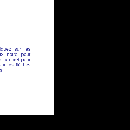
iquez sur les
ix noire pour
c un tiret pour
sur les flèches
s.