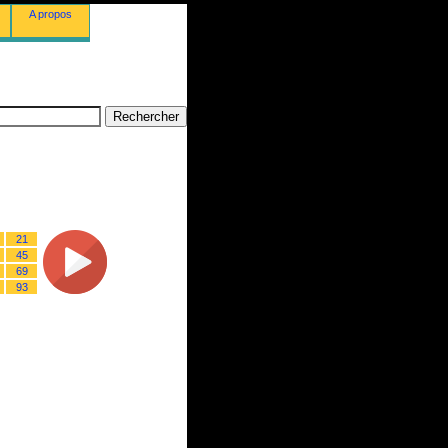
A propos
21
45
69
93