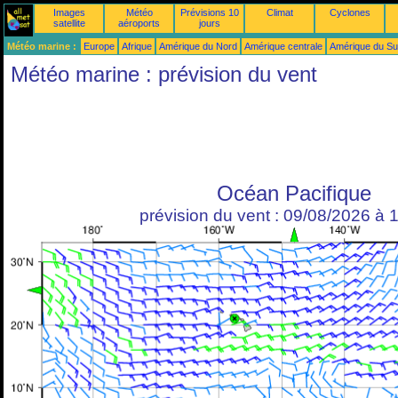
Images
Météo
Prévisions 10
Climat
Cyclones
satellite
aéroports
jours
Météo marine :
Europe
Afrique
Amérique du Nord
Amérique centrale
Amérique du S
Météo marine : prévision du vent
Océan Pacifique
prévision du vent : 09/08/2026 à