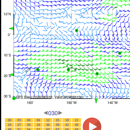
030
00
03
06
09
12
15
18
21
24
27
30
33
36
39
42
45
48
51
54
57
60
63
66
69