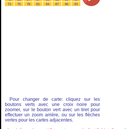
72
75
78
81
84
87
90
93
Pour changer de carte: cliquez sur les
boutons verts avec une croix noire pour
zoomer, sur le bouton vert avec un tiret pour
effectuer un zoom arrière, ou sur les flèches
vertes pour les cartes adjacentes.