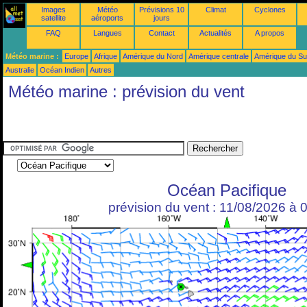
Images
Météo
Prévisions 10
Climat
Cyclones
satellite
aéroports
jours
FAQ
Langues
Contact
Actualités
A propos
Météo marine :
Europe
Afrique
Amérique du Nord
Amérique centrale
Amérique du S
Australie
Océan Indien
Autres
Météo marine : prévision du vent
Océan Pacifique
prévision du vent : 11/08/2026 à