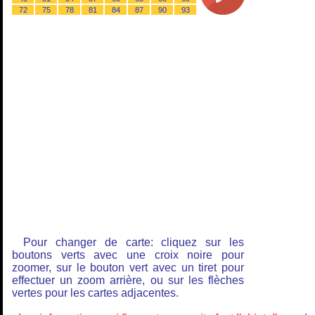
72
75
78
81
84
87
90
93
Pour changer de carte: cliquez sur les
boutons verts avec une croix noire pour
zoomer, sur le bouton vert avec un tiret pour
effectuer un zoom arrière, ou sur les flèches
vertes pour les cartes adjacentes.