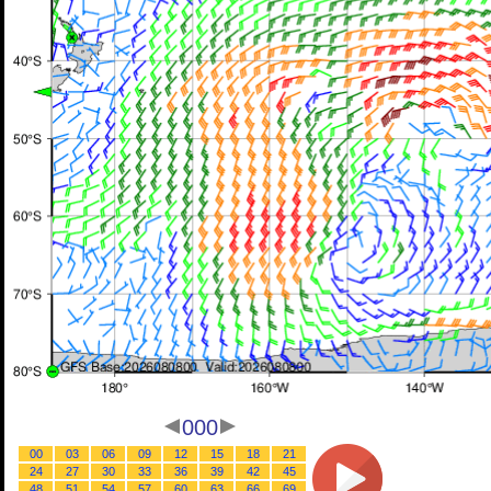
000
00
03
06
09
12
15
18
21
24
27
30
33
36
39
42
45
48
51
54
57
60
63
66
69