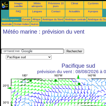
Images
Météo
Prévisions 10
Climat
Cyclones
satellite
aéroports
jours
FAQ
Langues
Contact
Actualités
A propos
Météo marine :
Europe
Afrique
Amérique du Nord
Amérique centrale
Amérique du S
Australie
Océan Indien
Autres
Météo marine : prévision du vent
Pacifique sud
prévision du vent : 08/08/2026 à