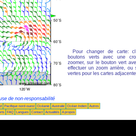
Pour changer de carte: cl
boutons verts avec une cro
zoomer, sur le bouton vert ave
effectuer un zoom arrière, ou 
vertes pour les cartes adjacente
use de non-responsabilité
ud
Pacifique nord-ouest
Océanie
Australie
Océan Indien
Autres
rts
FAQ
Langues
Contact
Actualités
A propos