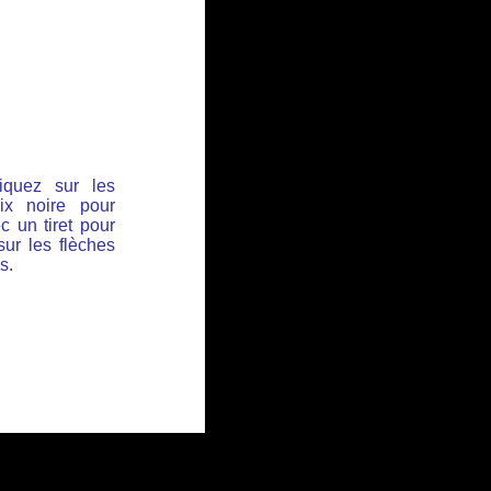
iquez sur les
ix noire pour
c un tiret pour
sur les flèches
s.