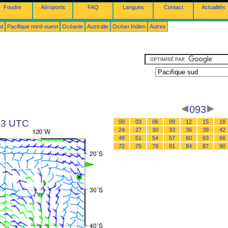
Foudre
Aéroports
FAQ
Langues
Contact
Actualités
ud
Pacifique nord-ouest
Océanie
Australie
Océan Indien
Autres
093
 03 UTC
00
03
06
09
12
15
18
24
27
30
33
36
39
42
48
51
54
57
60
63
66
72
75
78
81
84
87
90