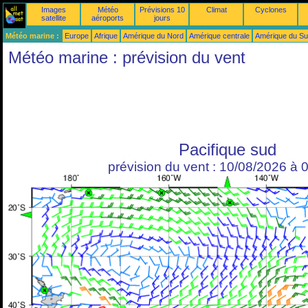
Images
Météo
Prévisions 10
Climat
Cyclones
satellite
aéroports
jours
Météo marine :
Europe
Afrique
Amérique du Nord
Amérique centrale
Amérique du S
Météo marine : prévision du vent
Pacifique sud
prévision du vent : 10/08/2026 à