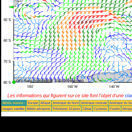
Les informations qui figurent sur ce site font l'objet d'une
cla
Météo marine :
Europe
Afrique
Amérique du Nord
Amérique centrale
Amérique du S
Images satellite
Météo aéroports
Prévisions 10 jours
Climat
Cyclones
Foudre
Aéropo