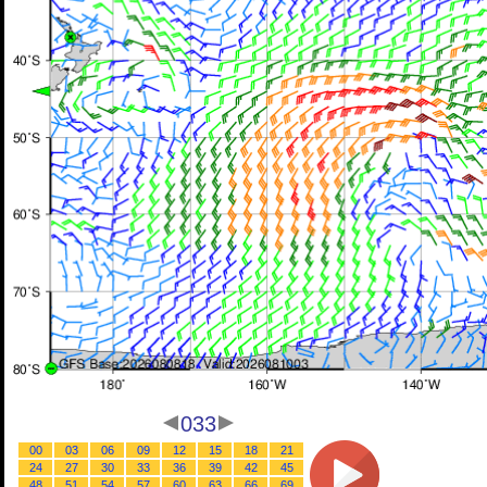
033
00
03
06
09
12
15
18
21
24
27
30
33
36
39
42
45
48
51
54
57
60
63
66
69