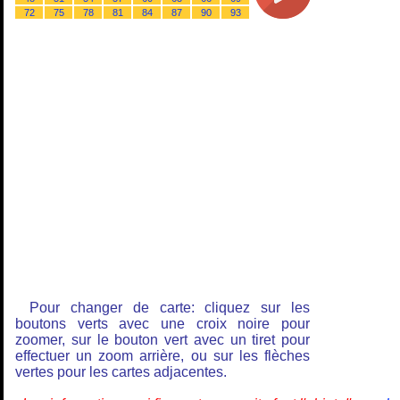
72
75
78
81
84
87
90
93
Pour changer de carte: cliquez sur les
boutons verts avec une croix noire pour
zoomer, sur le bouton vert avec un tiret pour
effectuer un zoom arrière, ou sur les flèches
vertes pour les cartes adjacentes.