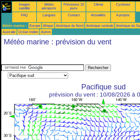
Images
Météo
Prévisions 10
Climat
Cyclones
satellite
aéroports
jours
FAQ
Langues
Contact
Actualités
A propos
Météo marine :
Europe
Afrique
Amérique du Nord
Amérique centrale
Amérique du S
Australie
Océan Indien
Autres
Météo marine : prévision du vent
Pacifique sud
prévision du vent : 10/08/2026 à