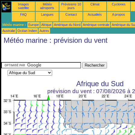
Images
Météo
Prévisions 10
Climat
Cyclones
satellite
aéroports
jours
FAQ
Langues
Contact
Actualités
A propos
Météo marine :
Europe
Afrique
Amérique du Nord
Amérique centrale
Amérique du S
Australie
Océan Indien
Autres
Météo marine : prévision du vent
Afrique du Sud
prévision du vent : 07/08/2026 à