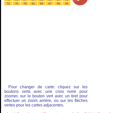
72
75
78
81
84
87
90
93
Pour changer de carte: cliquez sur les
boutons verts avec une croix noire pour
zoomer, sur le bouton vert avec un tiret pour
effectuer un zoom arrière, ou sur les flèches
vertes pour les cartes adjacentes.