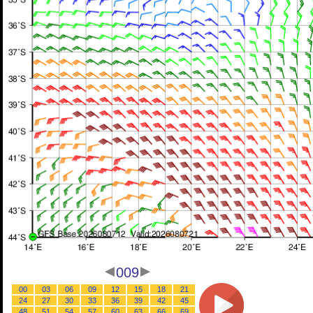
009
00
03
06
09
12
15
18
21
24
27
30
33
36
39
42
45
48
51
54
57
60
63
66
69