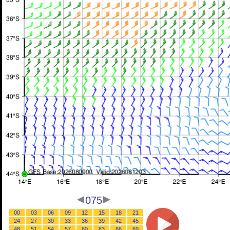
075
00
03
06
09
12
15
18
21
24
27
30
33
36
39
42
45
48
51
54
57
60
63
66
69