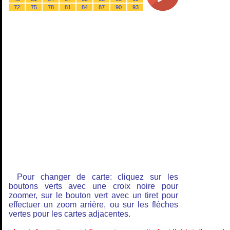
72
75
78
81
84
87
90
93
Pour changer de carte: cliquez sur les
boutons verts avec une croix noire pour
zoomer, sur le bouton vert avec un tiret pour
effectuer un zoom arrière, ou sur les flèches
vertes pour les cartes adjacentes.