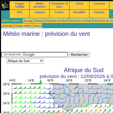
Images
Météo
Prévisions 10
Climat
Cyclones
satellite
aéroports
jours
FAQ
Langues
Contact
Actualités
A propos
Météo marine :
Europe
Afrique
Amérique du Nord
Amérique centrale
Amérique du S
Australie
Océan Indien
Autres
Météo marine : prévision du vent
Afrique du Sud
prévision du vent : 12/08/2026 à