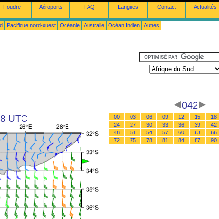
Foudre
Aéroports
FAQ
Langues
Contact
Actualités
ud
Pacifique nord-ouest
Océanie
Australie
Océan Indien
Autres
042
 18 UTC
00
03
06
09
12
15
18
24
27
30
33
36
39
42
48
51
54
57
60
63
66
72
75
78
81
84
87
90