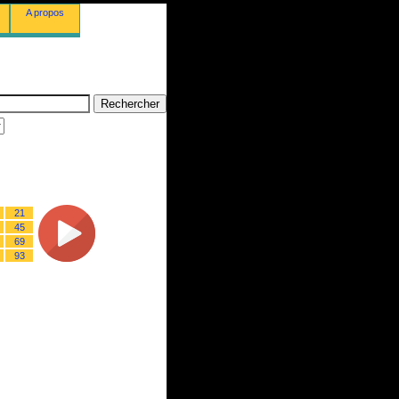
A propos
21
45
69
93