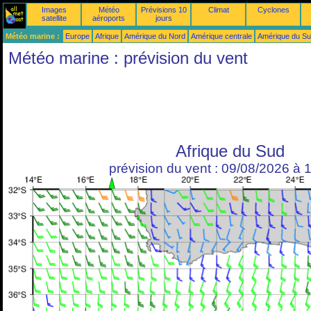
Images
Météo
Prévisions 10
Climat
Cyclones
satellite
aéroports
jours
Météo marine :
Europe
Afrique
Amérique du Nord
Amérique centrale
Amérique du S
Météo marine : prévision du vent
Afrique du Sud
prévision du vent : 09/08/2026 à