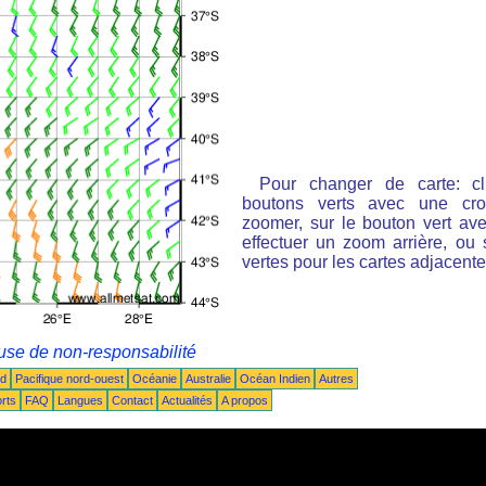
Pour changer de carte: cl
boutons verts avec une cro
zoomer, sur le bouton vert ave
effectuer un zoom arrière, ou 
vertes pour les cartes adjacente
use de non-responsabilité
ud
Pacifique nord-ouest
Océanie
Australie
Océan Indien
Autres
rts
FAQ
Langues
Contact
Actualités
A propos