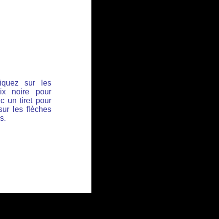
iquez sur les
ix noire pour
c un tiret pour
sur les flèches
s.