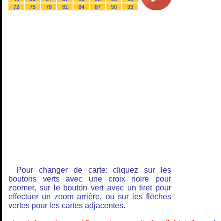
72
75
78
81
84
87
90
93
Pour changer de carte: cliquez sur les
boutons verts avec une croix noire pour
zoomer, sur le bouton vert avec un tiret pour
effectuer un zoom arrière, ou sur les flèches
vertes pour les cartes adjacentes.