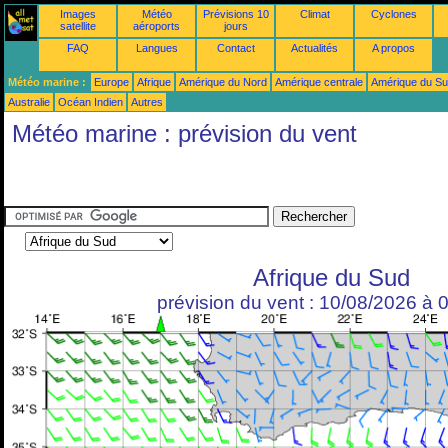
Images
Météo
Prévisions 10
Climat
Cyclones
satellite
aéroports
jours
FAQ
Langues
Contact
Actualités
A propos
Météo marine :
Europe
Afrique
Amérique du Nord
Amérique centrale
Amérique du S
Australie
Océan Indien
Autres
Météo marine : prévision du vent
Afrique du Sud
prévision du vent : 10/08/2026 à