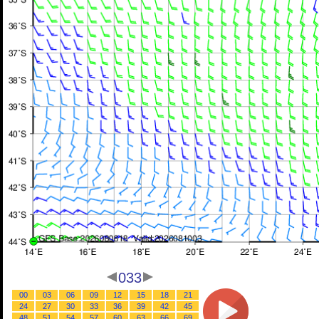
033
00
03
06
09
12
15
18
21
24
27
30
33
36
39
42
45
48
51
54
57
60
63
66
69