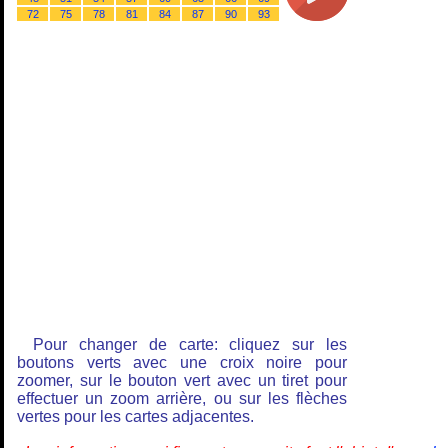
72
75
78
81
84
87
90
93
Pour changer de carte: cliquez sur les
boutons verts avec une croix noire pour
zoomer, sur le bouton vert avec un tiret pour
effectuer un zoom arrière, ou sur les flèches
vertes pour les cartes adjacentes.