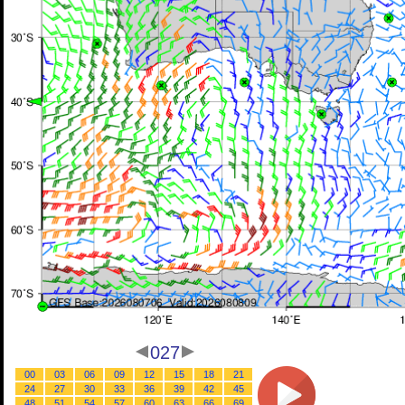
027
00
03
06
09
12
15
18
21
24
27
30
33
36
39
42
45
48
51
54
57
60
63
66
69