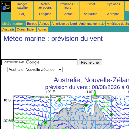
Images
Météo
Prévisions 10
Climat
Cyclones
satellite
aéroports
jours
FAQ
Langues
Contact
Actualités
A propos
Météo marine :
Europe
Afrique
Amérique du Nord
Amérique centrale
Amérique du S
Australie
Océan Indien
Autres
Météo marine : prévision du vent
Australie, Nouvelle-Zéla
prévision du vent : 08/08/2026 à