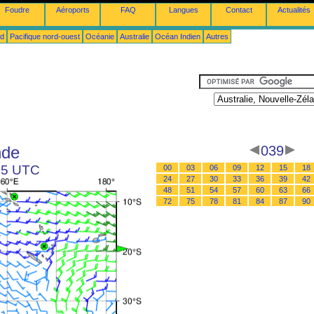
Foudre
Aéroports
FAQ
Langues
Contact
Actualités
ud
Pacifique nord-ouest
Océanie
Australie
Océan Indien
Autres
nde
039
 15 UTC
00
03
06
09
12
15
18
24
27
30
33
36
39
42
48
51
54
57
60
63
66
72
75
78
81
84
87
90