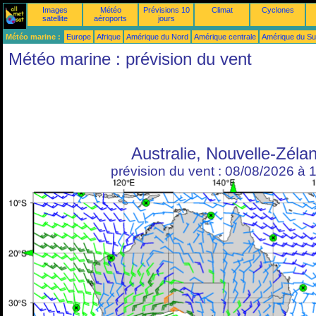
Images
Météo
Prévisions 10
Climat
Cyclones
satellite
aéroports
jours
Météo marine :
Europe
Afrique
Amérique du Nord
Amérique centrale
Amérique du S
Météo marine : prévision du vent
Australie, Nouvelle-Zéla
prévision du vent : 08/08/2026 à