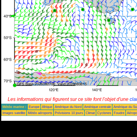
Les informations qui figurent sur ce site font l'objet d'une
cla
Météo marine :
Europe
Afrique
Amérique du Nord
Amérique centrale
Amérique du S
Images satellite
Météo aéroports
Prévisions 10 jours
Climat
Cyclones
Foudre
Aéropo