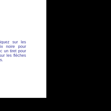
iquez sur les
ix noire pour
c un tiret pour
sur les flèches
s.