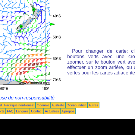
Pour changer de carte: cl
boutons verts avec une cro
zoomer, sur le bouton vert ave
effectuer un zoom arrière, ou 
vertes pour les cartes adjacente
use de non-responsabilité
ud
Pacifique nord-ouest
Océanie
Australie
Océan Indien
Autres
rts
FAQ
Langues
Contact
Actualités
A propos