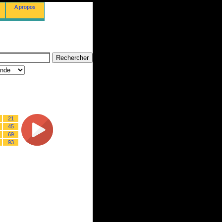
A propos
21
45
69
93