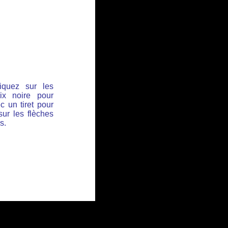
iquez sur les
ix noire pour
c un tiret pour
sur les flèches
s.