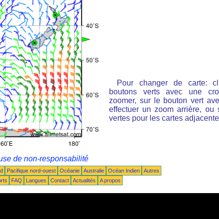
Pour changer de carte: cl
boutons verts avec une cro
zoomer, sur le bouton vert ave
effectuer un zoom arrière, ou 
vertes pour les cartes adjacente
use de non-responsabilité
ud
Pacifique nord-ouest
Océanie
Australie
Océan Indien
Autres
rts
FAQ
Langues
Contact
Actualités
A propos