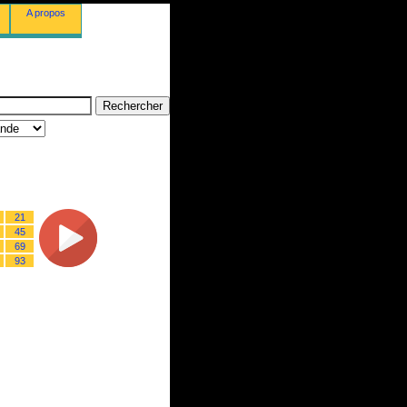
A propos
21
45
69
93