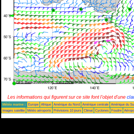
Les informations qui figurent sur ce site font l'objet d'une
cla
Météo marine :
Europe
Afrique
Amérique du Nord
Amérique centrale
Amérique du S
Images satellite
Météo aéroports
Prévisions 10 jours
Climat
Cyclones
Foudre
Aéropo