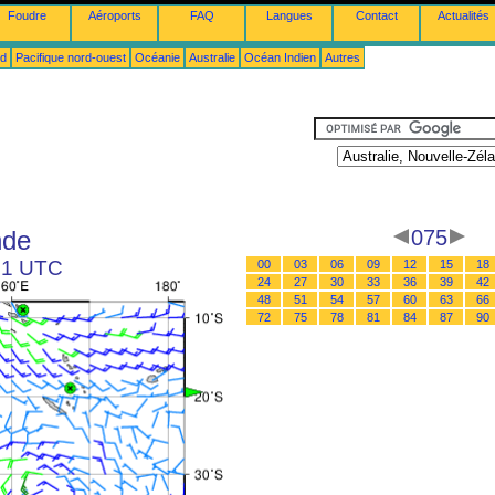
Foudre
Aéroports
FAQ
Langues
Contact
Actualités
ud
Pacifique nord-ouest
Océanie
Australie
Océan Indien
Autres
nde
075
 21 UTC
00
03
06
09
12
15
18
24
27
30
33
36
39
42
48
51
54
57
60
63
66
72
75
78
81
84
87
90