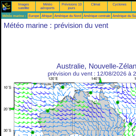
Images
Météo
Prévisions 10
Climat
Cyclones
satellite
aéroports
jours
Météo marine :
Europe
Afrique
Amérique du Nord
Amérique centrale
Amérique du S
Météo marine : prévision du vent
Australie, Nouvelle-Zéla
prévision du vent : 12/08/2026 à