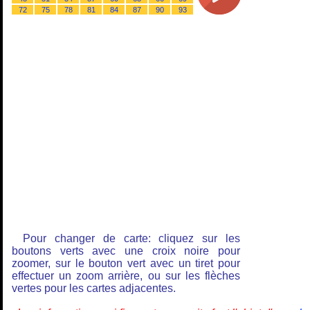
72
75
78
81
84
87
90
93
Pour changer de carte: cliquez sur les
boutons verts avec une croix noire pour
zoomer, sur le bouton vert avec un tiret pour
effectuer un zoom arrière, ou sur les flèches
vertes pour les cartes adjacentes.