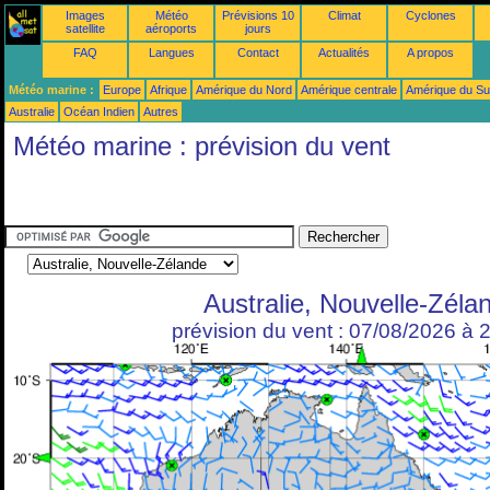
Images
Météo
Prévisions 10
Climat
Cyclones
satellite
aéroports
jours
FAQ
Langues
Contact
Actualités
A propos
Météo marine :
Europe
Afrique
Amérique du Nord
Amérique centrale
Amérique du S
Australie
Océan Indien
Autres
Météo marine : prévision du vent
Australie, Nouvelle-Zéla
prévision du vent : 07/08/2026 à