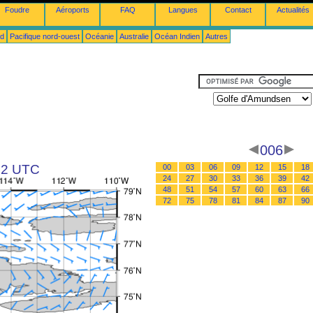
Foudre
Aéroports
FAQ
Langues
Contact
Actualités
ud
Pacifique nord-ouest
Océanie
Australie
Océan Indien
Autres
006
 12 UTC
00
03
06
09
12
15
18
24
27
30
33
36
39
42
48
51
54
57
60
63
66
72
75
78
81
84
87
90