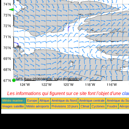
Les informations qui figurent sur ce site font l'objet d'une
cla
Météo marine :
Europe
Afrique
Amérique du Nord
Amérique centrale
Amérique du S
Images satellite
Météo aéroports
Prévisions 10 jours
Climat
Cyclones
Foudre
Aéropo