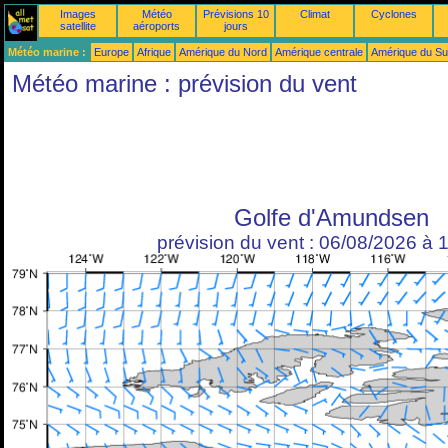
Images
Météo
Prévisions 10
Climat
Cyclones
satellite
aéroports
jours
Météo marine :
Europe
Afrique
Amérique du Nord
Amérique centrale
Amérique du S
Météo marine : prévision du vent
Golfe d'Amundsen
prévision du vent : 06/08/2026 à