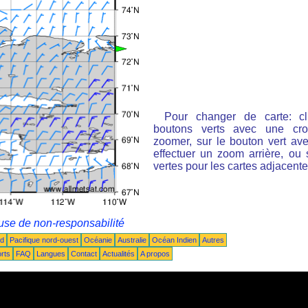
Pour changer de carte: cl
boutons verts avec une cro
zoomer, sur le bouton vert ave
effectuer un zoom arrière, ou 
vertes pour les cartes adjacente
use de non-responsabilité
ud
Pacifique nord-ouest
Océanie
Australie
Océan Indien
Autres
rts
FAQ
Langues
Contact
Actualités
A propos