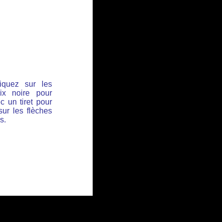
iquez sur les
ix noire pour
c un tiret pour
sur les flèches
s.