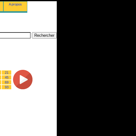
A propos
21
45
69
93