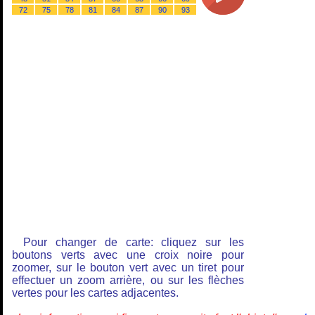
72
75
78
81
84
87
90
93
Pour changer de carte: cliquez sur les
boutons verts avec une croix noire pour
zoomer, sur le bouton vert avec un tiret pour
effectuer un zoom arrière, ou sur les flèches
vertes pour les cartes adjacentes.