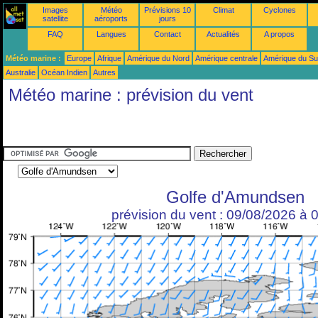
Images
Météo
Prévisions 10
Climat
Cyclones
satellite
aéroports
jours
FAQ
Langues
Contact
Actualités
A propos
Météo marine :
Europe
Afrique
Amérique du Nord
Amérique centrale
Amérique du S
Australie
Océan Indien
Autres
Météo marine : prévision du vent
Golfe d'Amundsen
prévision du vent : 09/08/2026 à