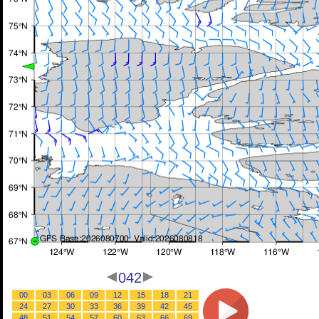
042
00
03
06
09
12
15
18
21
24
27
30
33
36
39
42
45
48
51
54
57
60
63
66
69