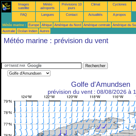
Images
Météo
Prévisions 10
Climat
Cyclones
satellite
aéroports
jours
FAQ
Langues
Contact
Actualités
A propos
Météo marine :
Europe
Afrique
Amérique du Nord
Amérique centrale
Amérique du S
Australie
Océan Indien
Autres
Météo marine : prévision du vent
Golfe d'Amundsen
prévision du vent : 08/08/2026 à