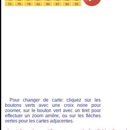
72
75
78
81
84
87
90
93
Pour changer de carte: cliquez sur les
boutons verts avec une croix noire pour
zoomer, sur le bouton vert avec un tiret pour
effectuer un zoom arrière, ou sur les flèches
vertes pour les cartes adjacentes.