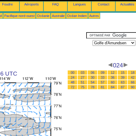
Foudre
Aéroports
FAQ
Langues
Contact
Actualités
ud
Pacifique nord-ouest
Océanie
Australie
Océan Indien
Autres
024
 06 UTC
00
03
06
09
12
15
18
24
27
30
33
36
39
42
48
51
54
57
60
63
66
72
75
78
81
84
87
90