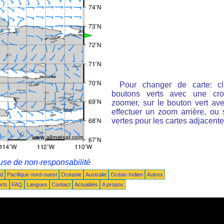
Pour changer de carte: cl
boutons verts avec une cro
zoomer, sur le bouton vert ave
effectuer un zoom arrière, ou 
vertes pour les cartes adjacente
use de non-responsabilité
ud
Pacifique nord-ouest
Océanie
Australie
Océan Indien
Autres
rts
FAQ
Langues
Contact
Actualités
A propos