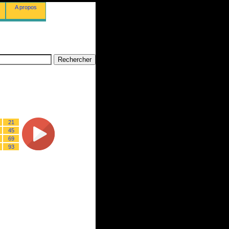
A propos
21
45
69
93