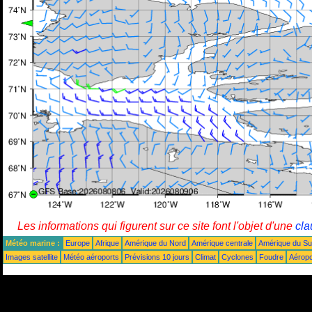
Les informations qui figurent sur ce site font l'objet d'une
cla
Météo marine :
Europe
Afrique
Amérique du Nord
Amérique centrale
Amérique du S
Images satellite
Météo aéroports
Prévisions 10 jours
Climat
Cyclones
Foudre
Aéropo