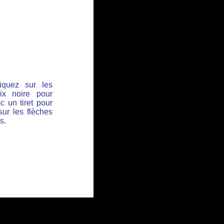
iquez sur les
ix noire pour
c un tiret pour
sur les flèches
s.