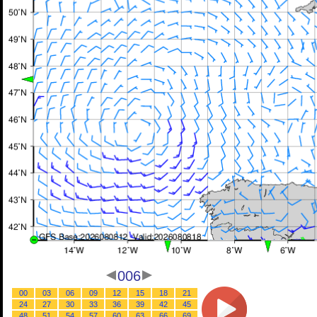
006
00
03
06
09
12
15
18
21
24
27
30
33
36
39
42
45
48
51
54
57
60
63
66
69