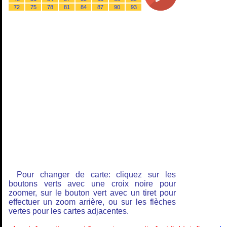
72
75
78
81
84
87
90
93
Pour changer de carte: cliquez sur les
boutons verts avec une croix noire pour
zoomer, sur le bouton vert avec un tiret pour
effectuer un zoom arrière, ou sur les flèches
vertes pour les cartes adjacentes.