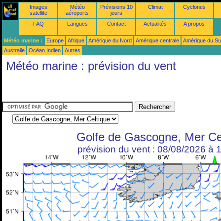
Images
Météo
Prévisions 10
Climat
Cyclones
satellite
aéroports
jours
FAQ
Langues
Contact
Actualités
A propos
Météo marine :
Europe
Afrique
Amérique du Nord
Amérique centrale
Amérique du S
Australie
Océan Indien
Autres
Météo marine : prévision du vent
Golfe de Gascogne, Mer Ce
prévision du vent : 08/08/2026 à