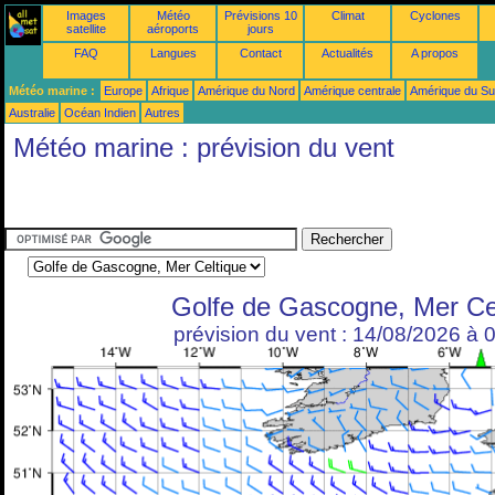
Images
Météo
Prévisions 10
Climat
Cyclones
satellite
aéroports
jours
FAQ
Langues
Contact
Actualités
A propos
Météo marine :
Europe
Afrique
Amérique du Nord
Amérique centrale
Amérique du S
Australie
Océan Indien
Autres
Météo marine : prévision du vent
Golfe de Gascogne, Mer Ce
prévision du vent : 14/08/2026 à