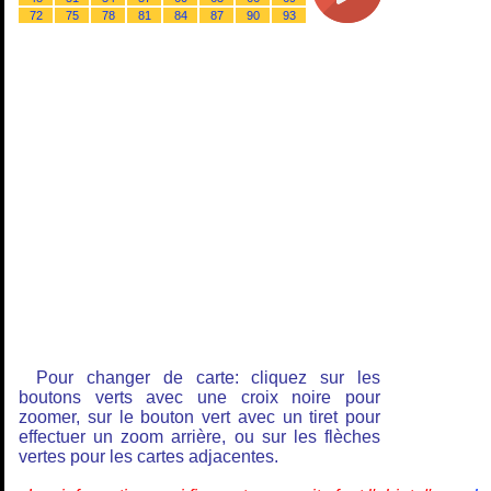
72
75
78
81
84
87
90
93
Pour changer de carte: cliquez sur les
boutons verts avec une croix noire pour
zoomer, sur le bouton vert avec un tiret pour
effectuer un zoom arrière, ou sur les flèches
vertes pour les cartes adjacentes.