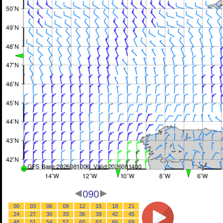
090
00
03
06
09
12
15
18
21
24
27
30
33
36
39
42
45
48
51
54
57
60
63
66
69