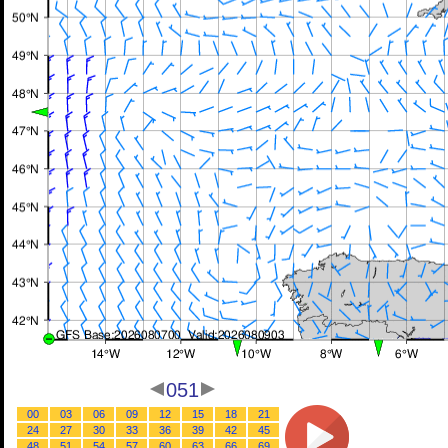
051
00
03
06
09
12
15
18
21
24
27
30
33
36
39
42
45
48
51
54
57
60
63
66
69