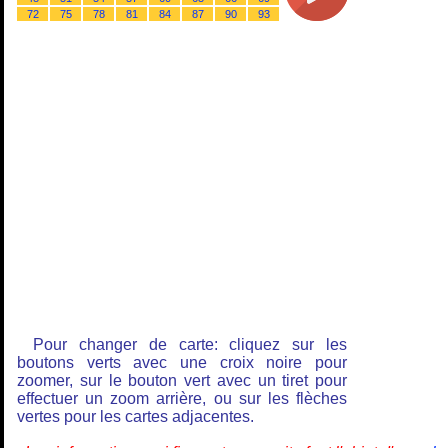
72
75
78
81
84
87
90
93
Pour changer de carte: cliquez sur les
boutons verts avec une croix noire pour
zoomer, sur le bouton vert avec un tiret pour
effectuer un zoom arrière, ou sur les flèches
vertes pour les cartes adjacentes.