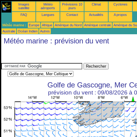
Images
Météo
Prévisions 10
Climat
Cyclones
satellite
aéroports
jours
FAQ
Langues
Contact
Actualités
A propos
Météo marine :
Europe
Afrique
Amérique du Nord
Amérique centrale
Amérique du S
Australie
Océan Indien
Autres
Météo marine : prévision du vent
Golfe de Gascogne, Mer Ce
prévision du vent : 09/08/2026 à