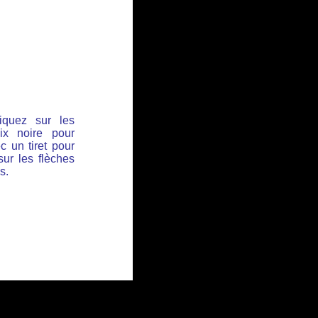
iquez sur les
ix noire pour
c un tiret pour
sur les flèches
s.