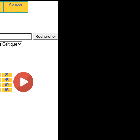
A propos
21
45
69
93