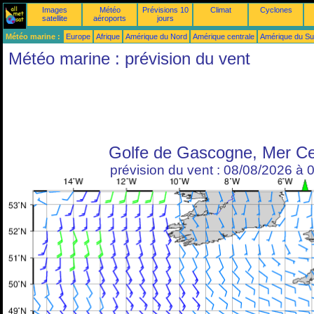
Images
Météo
Prévisions 10
Climat
Cyclones
satellite
aéroports
jours
Météo marine :
Europe
Afrique
Amérique du Nord
Amérique centrale
Amérique du S
Météo marine : prévision du vent
Golfe de Gascogne, Mer Ce
prévision du vent : 08/08/2026 à