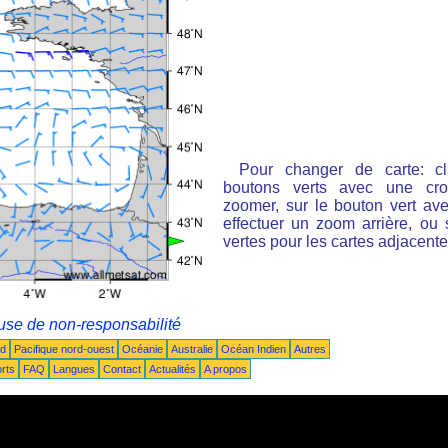
Pour changer de carte: cl
boutons verts avec une cro
zoomer, sur le bouton vert ave
effectuer un zoom arrière, ou 
vertes pour les cartes adjacente
use de non-responsabilité
ud
Pacifique nord-ouest
Océanie
Australie
Océan Indien
Autres
rts
FAQ
Langues
Contact
Actualités
A propos