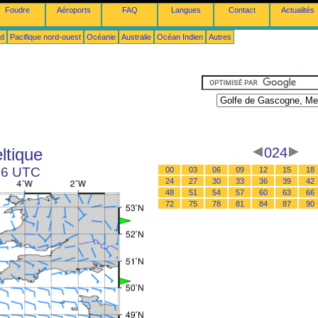
Foudre
Aéroports
FAQ
Langues
Contact
Actualités
ud
Pacifique nord-ouest
Océanie
Australie
Océan Indien
Autres
ltique
024
 06 UTC
00
03
06
09
12
15
18
24
27
30
33
36
39
42
48
51
54
57
60
63
66
72
75
78
81
84
87
90