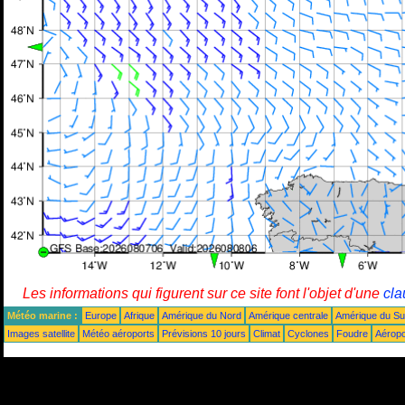
Les informations qui figurent sur ce site font l'objet d'une
cla
Météo marine :
Europe
Afrique
Amérique du Nord
Amérique centrale
Amérique du S
Images satellite
Météo aéroports
Prévisions 10 jours
Climat
Cyclones
Foudre
Aéropo