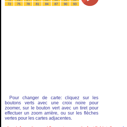
72
75
78
81
84
87
90
93
Pour changer de carte: cliquez sur les
boutons verts avec une croix noire pour
zoomer, sur le bouton vert avec un tiret pour
effectuer un zoom arrière, ou sur les flèches
vertes pour les cartes adjacentes.