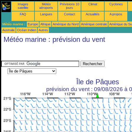
Images
Météo
Prévisions 10
Climat
Cyclones
satellite
aéroports
jours
FAQ
Langues
Contact
Actualités
A propos
Météo marine :
Europe
Afrique
Amérique du Nord
Amérique centrale
Amérique du S
Australie
Océan Indien
Autres
Météo marine : prévision du vent
Île de Pâques
prévision du vent : 09/08/2026 à