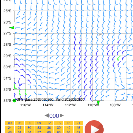
000
00
03
06
09
12
15
18
21
24
27
30
33
36
39
42
45
48
51
54
57
60
63
66
69