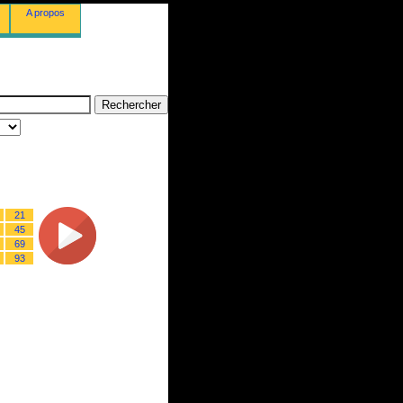
A propos
21
45
69
93