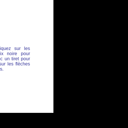
iquez sur les
ix noire pour
c un tiret pour
sur les flèches
s.