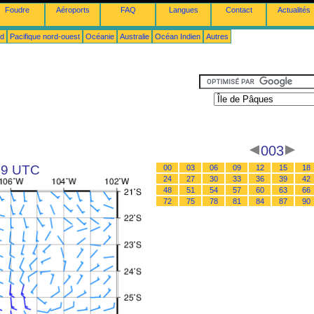
Foudre
Aéroports
FAQ
Langues
Contact
Actualités
ud
Pacifique nord-ouest
Océanie
Australie
Océan Indien
Autres
003
 09 UTC
00
03
06
09
12
15
18
24
27
30
33
36
39
42
48
51
54
57
60
63
66
72
75
78
81
84
87
90