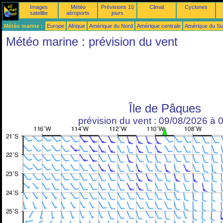
Images
Météo
Prévisions 10
Climat
Cyclones
satellite
aéroports
jours
Météo marine :
Europe
Afrique
Amérique du Nord
Amérique centrale
Amérique du S
Météo marine : prévision du vent
Île de Pâques
prévision du vent : 09/08/2026 à