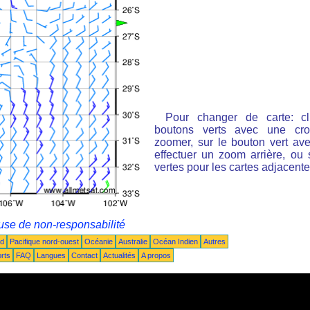
Pour changer de carte: cl
boutons verts avec une cro
zoomer, sur le bouton vert ave
effectuer un zoom arrière, ou 
vertes pour les cartes adjacente
use de non-responsabilité
ud
Pacifique nord-ouest
Océanie
Australie
Océan Indien
Autres
rts
FAQ
Langues
Contact
Actualités
A propos