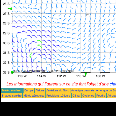
Les informations qui figurent sur ce site font l'objet d'une
cla
Météo marine :
Europe
Afrique
Amérique du Nord
Amérique centrale
Amérique du S
Images satellite
Météo aéroports
Prévisions 10 jours
Climat
Cyclones
Foudre
Aéropo