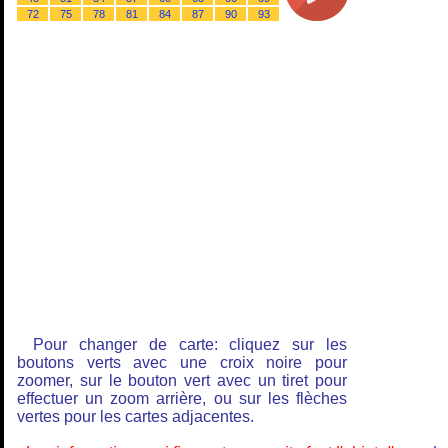
72
75
78
81
84
87
90
93
Pour changer de carte: cliquez sur les
boutons verts avec une croix noire pour
zoomer, sur le bouton vert avec un tiret pour
effectuer un zoom arrière, ou sur les flèches
vertes pour les cartes adjacentes.