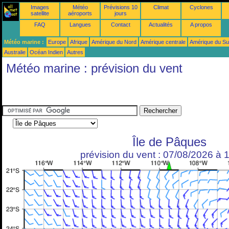
Images
Météo
Prévisions 10
Climat
Cyclones
satellite
aéroports
jours
FAQ
Langues
Contact
Actualités
A propos
Météo marine :
Europe
Afrique
Amérique du Nord
Amérique centrale
Amérique du S
Australie
Océan Indien
Autres
Météo marine : prévision du vent
Île de Pâques
prévision du vent : 07/08/2026 à