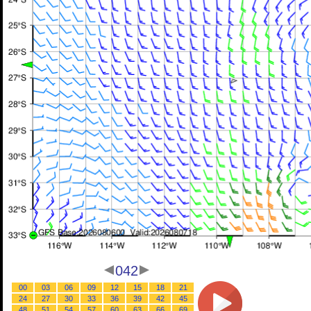
042
00
03
06
09
12
15
18
21
24
27
30
33
36
39
42
45
48
51
54
57
60
63
66
69