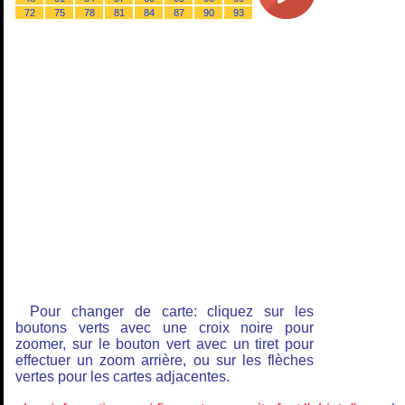
72
75
78
81
84
87
90
93
Pour changer de carte: cliquez sur les
boutons verts avec une croix noire pour
zoomer, sur le bouton vert avec un tiret pour
effectuer un zoom arrière, ou sur les flèches
vertes pour les cartes adjacentes.