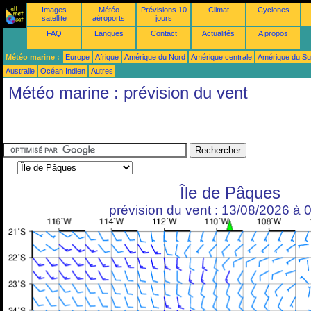
Images
Météo
Prévisions 10
Climat
Cyclones
satellite
aéroports
jours
FAQ
Langues
Contact
Actualités
A propos
Météo marine :
Europe
Afrique
Amérique du Nord
Amérique centrale
Amérique du S
Australie
Océan Indien
Autres
Météo marine : prévision du vent
Île de Pâques
prévision du vent : 13/08/2026 à