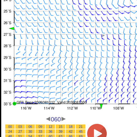
060
00
03
06
09
12
15
18
21
24
27
30
33
36
39
42
45
48
51
54
57
60
63
66
69