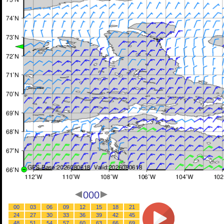
000
00
03
06
09
12
15
18
21
24
27
30
33
36
39
42
45
48
51
54
57
60
63
66
69