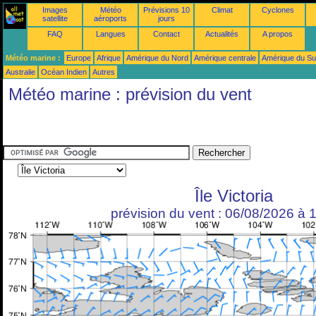
Images
Météo
Prévisions 10
Climat
Cyclones
satellite
aéroports
jours
FAQ
Langues
Contact
Actualités
A propos
Météo marine :
Europe
Afrique
Amérique du Nord
Amérique centrale
Amérique du S
Australie
Océan Indien
Autres
Météo marine : prévision du vent
Île Victoria
prévision du vent : 06/08/2026 à