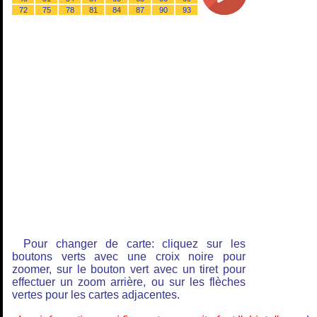
72
75
78
81
84
87
90
93
Pour changer de carte: cliquez sur les
boutons verts avec une croix noire pour
zoomer, sur le bouton vert avec un tiret pour
effectuer un zoom arrière, ou sur les flèches
vertes pour les cartes adjacentes.