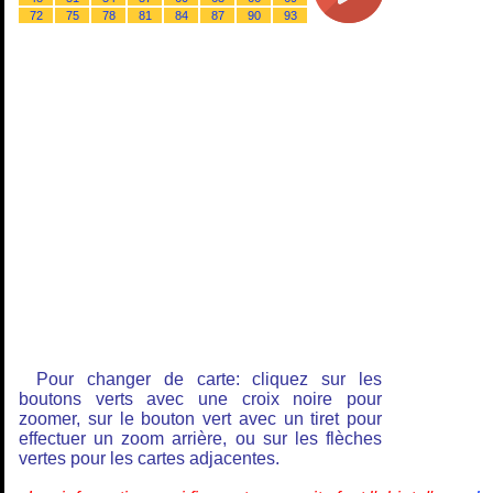
72
75
78
81
84
87
90
93
Pour changer de carte: cliquez sur les
boutons verts avec une croix noire pour
zoomer, sur le bouton vert avec un tiret pour
effectuer un zoom arrière, ou sur les flèches
vertes pour les cartes adjacentes.