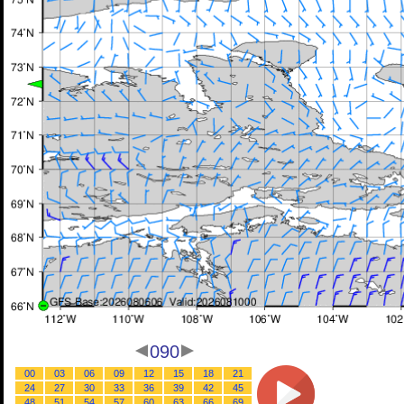
090
00
03
06
09
12
15
18
21
24
27
30
33
36
39
42
45
48
51
54
57
60
63
66
69