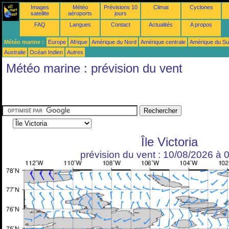
Images
Météo
Prévisions 10
Climat
Cyclones
satellite
aéroports
jours
FAQ
Langues
Contact
Actualités
A propos
Météo marine :
Europe
Afrique
Amérique du Nord
Amérique centrale
Amérique du S
Australie
Océan Indien
Autres
Météo marine : prévision du vent
Île Victoria
prévision du vent : 10/08/2026 à