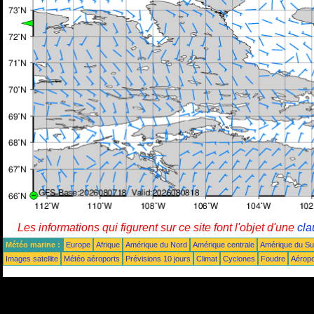
Les informations qui figurent sur ce site font l'objet d'une
cla
Météo marine :
Europe
Afrique
Amérique du Nord
Amérique centrale
Amérique du S
Images satellite
Météo aéroports
Prévisions 10 jours
Climat
Cyclones
Foudre
Aéropo