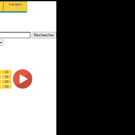
A propos
21
45
69
93