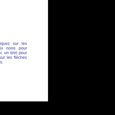
iquez sur les
ix noire pour
c un tiret pour
sur les flèches
s.