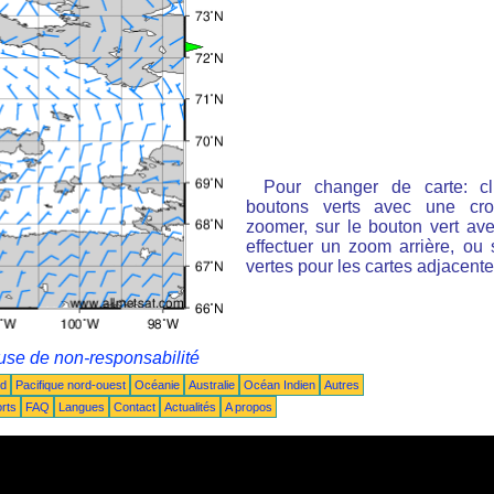
Pour changer de carte: cl
boutons verts avec une cro
zoomer, sur le bouton vert ave
effectuer un zoom arrière, ou 
vertes pour les cartes adjacente
use de non-responsabilité
ud
Pacifique nord-ouest
Océanie
Australie
Océan Indien
Autres
rts
FAQ
Langues
Contact
Actualités
A propos