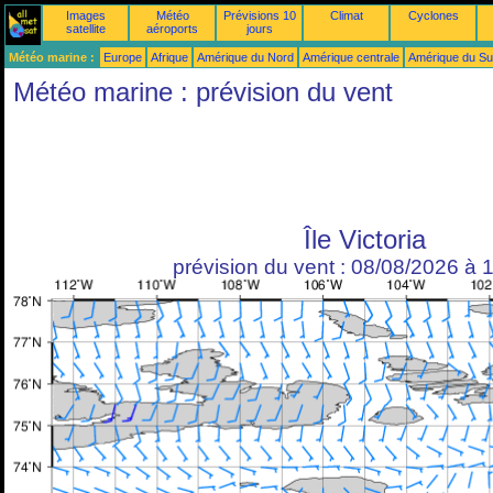
Images
Météo
Prévisions 10
Climat
Cyclones
satellite
aéroports
jours
Météo marine :
Europe
Afrique
Amérique du Nord
Amérique centrale
Amérique du S
Météo marine : prévision du vent
Île Victoria
prévision du vent : 08/08/2026 à