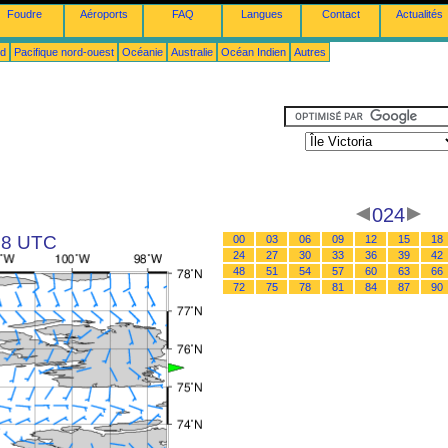
Foudre
Aéroports
FAQ
Langues
Contact
Actualités
ud
Pacifique nord-ouest
Océanie
Australie
Océan Indien
Autres
024
 18 UTC
00
03
06
09
12
15
18
24
27
30
33
36
39
42
48
51
54
57
60
63
66
72
75
78
81
84
87
90