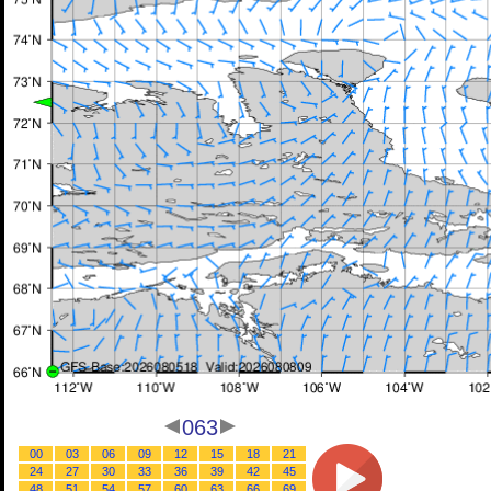
063
00
03
06
09
12
15
18
21
24
27
30
33
36
39
42
45
48
51
54
57
60
63
66
69