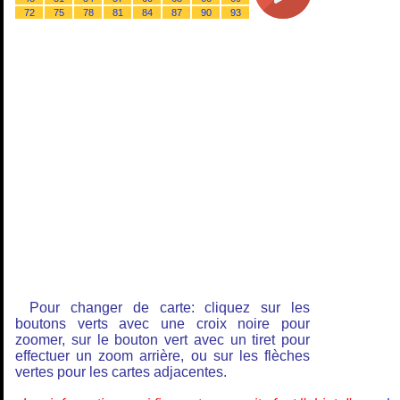
72
75
78
81
84
87
90
93
Pour changer de carte: cliquez sur les
boutons verts avec une croix noire pour
zoomer, sur le bouton vert avec un tiret pour
effectuer un zoom arrière, ou sur les flèches
vertes pour les cartes adjacentes.