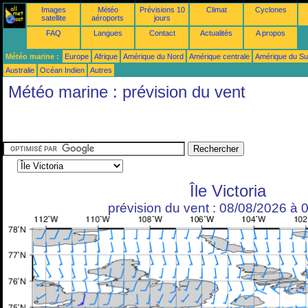
Images
Météo
Prévisions 10
Climat
Cyclones
satellite
aéroports
jours
FAQ
Langues
Contact
Actualités
A propos
Météo marine :
Europe
Afrique
Amérique du Nord
Amérique centrale
Amérique du S
Australie
Océan Indien
Autres
Météo marine : prévision du vent
Île Victoria
prévision du vent : 08/08/2026 à