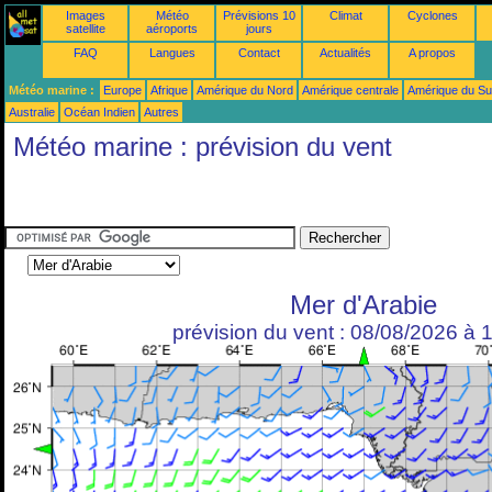
Images
Météo
Prévisions 10
Climat
Cyclones
satellite
aéroports
jours
FAQ
Langues
Contact
Actualités
A propos
Météo marine :
Europe
Afrique
Amérique du Nord
Amérique centrale
Amérique du S
Australie
Océan Indien
Autres
Météo marine : prévision du vent
Mer d'Arabie
prévision du vent : 08/08/2026 à