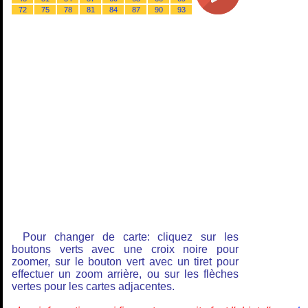
72
75
78
81
84
87
90
93
Pour changer de carte: cliquez sur les
boutons verts avec une croix noire pour
zoomer, sur le bouton vert avec un tiret pour
effectuer un zoom arrière, ou sur les flèches
vertes pour les cartes adjacentes.