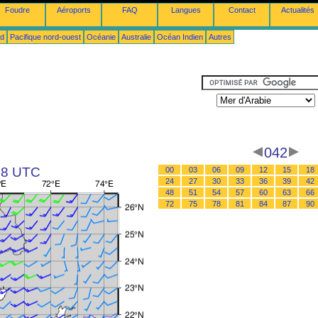
Foudre
Aéroports
FAQ
Langues
Contact
Actualités
ud
Pacifique nord-ouest
Océanie
Australie
Océan Indien
Autres
042
 18 UTC
00
03
06
09
12
15
18
24
27
30
33
36
39
42
48
51
54
57
60
63
66
72
75
78
81
84
87
90