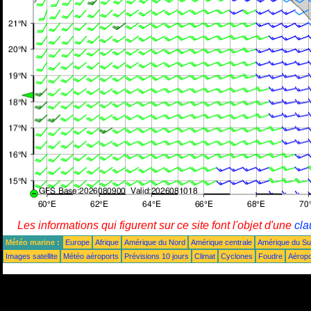
Les informations qui figurent sur ce site font l'objet d'une
cla
Météo marine :
Europe
Afrique
Amérique du Nord
Amérique centrale
Amérique du S
Images satellite
Météo aéroports
Prévisions 10 jours
Climat
Cyclones
Foudre
Aéropo