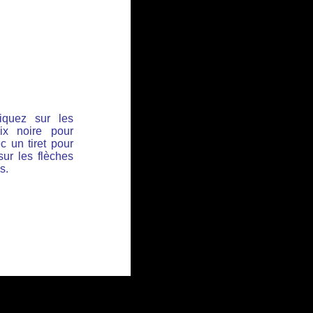
iquez sur les
ix noire pour
c un tiret pour
sur les flèches
s.