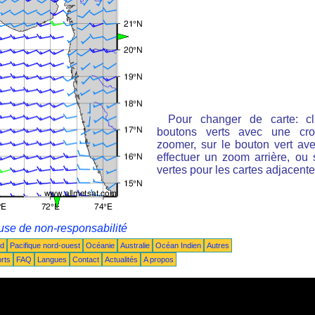
Pour changer de carte: cl
boutons verts avec une cro
zoomer, sur le bouton vert ave
effectuer un zoom arrière, ou 
vertes pour les cartes adjacente
use de non-responsabilité
ud
Pacifique nord-ouest
Océanie
Australie
Océan Indien
Autres
rts
FAQ
Langues
Contact
Actualités
A propos