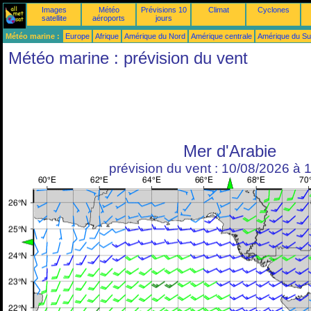
Images
Météo
Prévisions 10
Climat
Cyclones
satellite
aéroports
jours
Météo marine :
Europe
Afrique
Amérique du Nord
Amérique centrale
Amérique du S
Météo marine : prévision du vent
Mer d'Arabie
prévision du vent : 10/08/2026 à