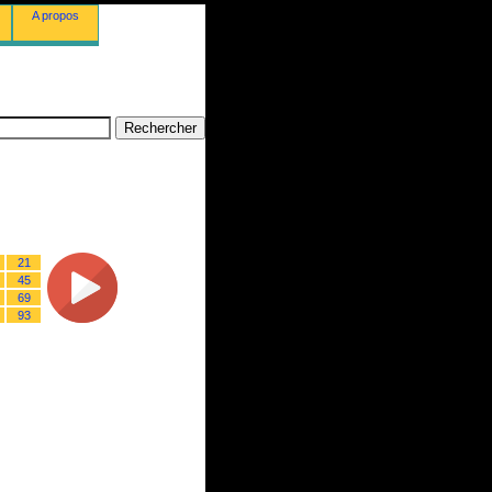
A propos
21
45
69
93