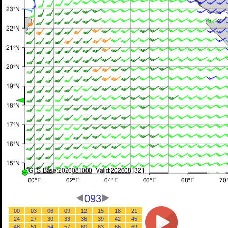
093
00
03
06
09
12
15
18
21
24
27
30
33
36
39
42
45
48
51
54
57
60
63
66
69