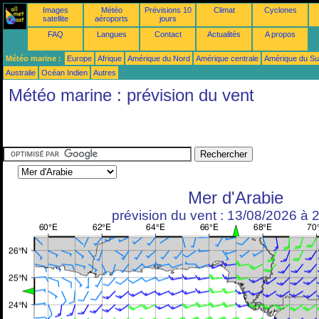
Images
Météo
Prévisions 10
Climat
Cyclones
satellite
aéroports
jours
FAQ
Langues
Contact
Actualités
A propos
Météo marine :
Europe
Afrique
Amérique du Nord
Amérique centrale
Amérique du S
Australie
Océan Indien
Autres
Météo marine : prévision du vent
Mer d'Arabie
prévision du vent : 13/08/2026 à