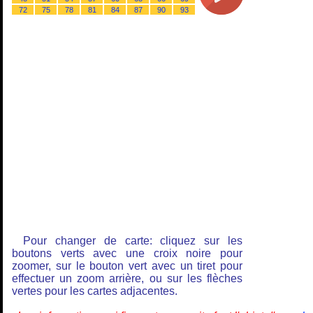
72
75
78
81
84
87
90
93
Pour changer de carte: cliquez sur les
boutons verts avec une croix noire pour
zoomer, sur le bouton vert avec un tiret pour
effectuer un zoom arrière, ou sur les flèches
vertes pour les cartes adjacentes.