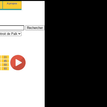
A propos
21
45
69
93