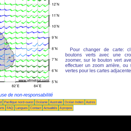
Pour changer de carte: cl
boutons verts avec une cro
zoomer, sur le bouton vert ave
effectuer un zoom arrière, ou 
vertes pour les cartes adjacente
use de non-responsabilité
ud
Pacifique nord-ouest
Océanie
Australie
Océan Indien
Autres
rts
FAQ
Langues
Contact
Actualités
A propos