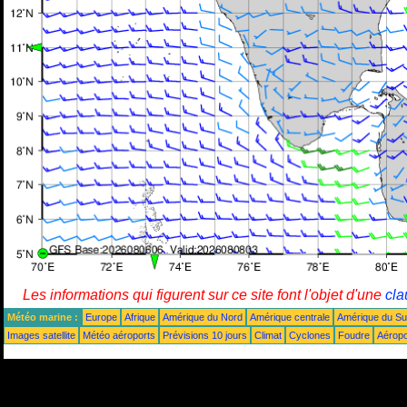
Les informations qui figurent sur ce site font l'objet d'une
cla
Météo marine :
Europe
Afrique
Amérique du Nord
Amérique centrale
Amérique du S
Images satellite
Météo aéroports
Prévisions 10 jours
Climat
Cyclones
Foudre
Aéropo