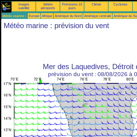
Images
Météo
Prévisions 10
Climat
Cyclones
satellite
aéroports
jours
Météo marine :
Europe
Afrique
Amérique du Nord
Amérique centrale
Amérique du S
Météo marine : prévision du vent
Mer des Laquedives, Détroit 
prévision du vent : 08/08/2026 à