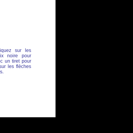
iquez sur les
ix noire pour
c un tiret pour
sur les flèches
s.