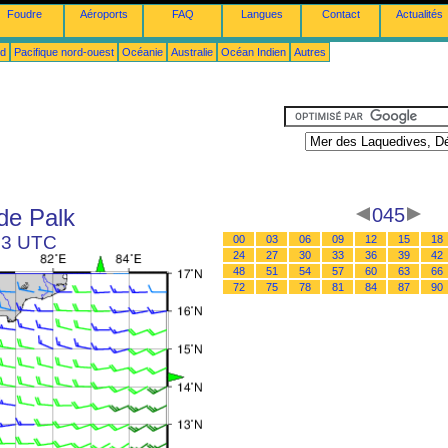
Foudre
Aéroports
FAQ
Langues
Contact
Actualités
ud
Pacifique nord-ouest
Océanie
Australie
Océan Indien
Autres
de Palk
045
 03 UTC
00
03
06
09
12
15
18
24
27
30
33
36
39
42
48
51
54
57
60
63
66
72
75
78
81
84
87
90