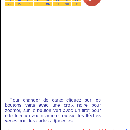
72
75
78
81
84
87
90
93
Pour changer de carte: cliquez sur les
boutons verts avec une croix noire pour
zoomer, sur le bouton vert avec un tiret pour
effectuer un zoom arrière, ou sur les flèches
vertes pour les cartes adjacentes.