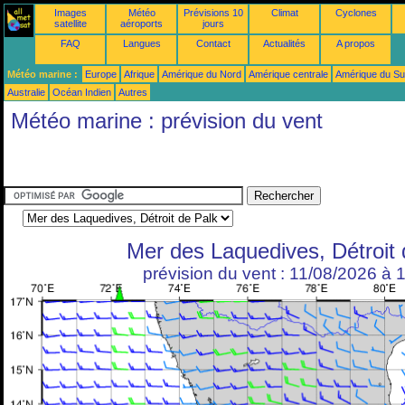
Images
Météo
Prévisions 10
Climat
Cyclones
satellite
aéroports
jours
FAQ
Langues
Contact
Actualités
A propos
Météo marine :
Europe
Afrique
Amérique du Nord
Amérique centrale
Amérique du S
Australie
Océan Indien
Autres
Météo marine : prévision du vent
Mer des Laquedives, Détroit 
prévision du vent : 11/08/2026 à