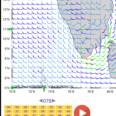
078
00
03
06
09
12
15
18
21
24
27
30
33
36
39
42
45
48
51
54
57
60
63
66
69