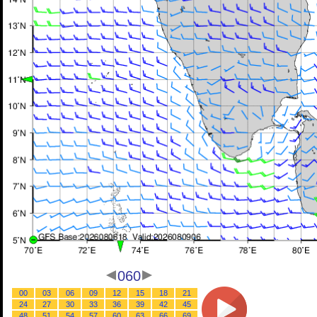
060
00
03
06
09
12
15
18
21
24
27
30
33
36
39
42
45
48
51
54
57
60
63
66
69