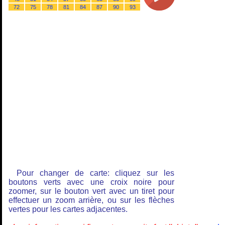
72
75
78
81
84
87
90
93
Pour changer de carte: cliquez sur les
boutons verts avec une croix noire pour
zoomer, sur le bouton vert avec un tiret pour
effectuer un zoom arrière, ou sur les flèches
vertes pour les cartes adjacentes.