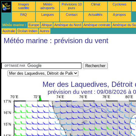
Images
Météo
Prévisions 10
Climat
Cyclones
satellite
aéroports
jours
FAQ
Langues
Contact
Actualités
A propos
Météo marine :
Europe
Afrique
Amérique du Nord
Amérique centrale
Amérique du S
Australie
Océan Indien
Autres
Météo marine : prévision du vent
Mer des Laquedives, Détroit 
prévision du vent : 09/08/2026 à