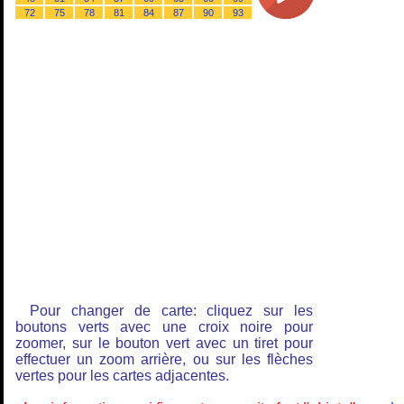
72
75
78
81
84
87
90
93
Pour changer de carte: cliquez sur les
boutons verts avec une croix noire pour
zoomer, sur le bouton vert avec un tiret pour
effectuer un zoom arrière, ou sur les flèches
vertes pour les cartes adjacentes.