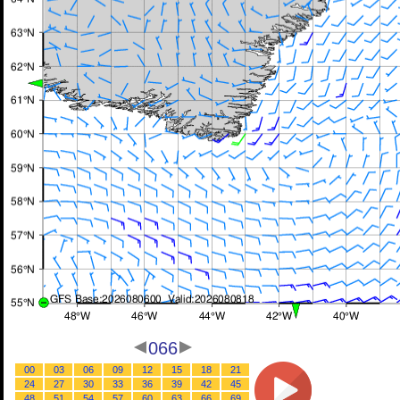
066
00
03
06
09
12
15
18
21
24
27
30
33
36
39
42
45
48
51
54
57
60
63
66
69