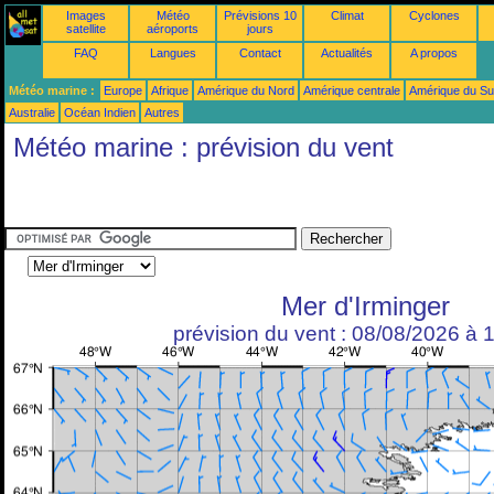
Images
Météo
Prévisions 10
Climat
Cyclones
satellite
aéroports
jours
FAQ
Langues
Contact
Actualités
A propos
Météo marine :
Europe
Afrique
Amérique du Nord
Amérique centrale
Amérique du S
Australie
Océan Indien
Autres
Météo marine : prévision du vent
Mer d'Irminger
prévision du vent : 08/08/2026 à