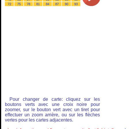
72
75
78
81
84
87
90
93
Pour changer de carte: cliquez sur les
boutons verts avec une croix noire pour
zoomer, sur le bouton vert avec un tiret pour
effectuer un zoom arrière, ou sur les flèches
vertes pour les cartes adjacentes.