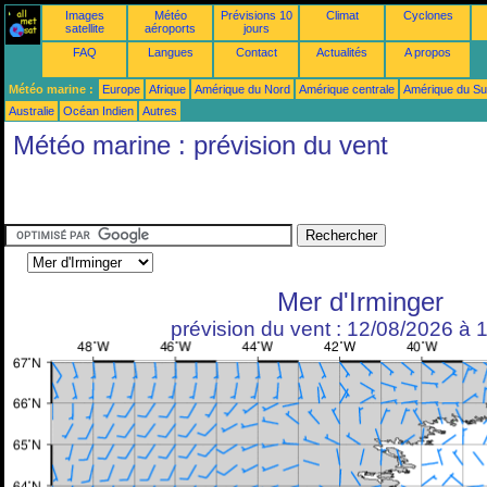
Images
Météo
Prévisions 10
Climat
Cyclones
satellite
aéroports
jours
FAQ
Langues
Contact
Actualités
A propos
Météo marine :
Europe
Afrique
Amérique du Nord
Amérique centrale
Amérique du S
Australie
Océan Indien
Autres
Météo marine : prévision du vent
Mer d'Irminger
prévision du vent : 12/08/2026 à