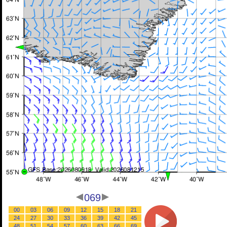
069
00
03
06
09
12
15
18
21
24
27
30
33
36
39
42
45
48
51
54
57
60
63
66
69